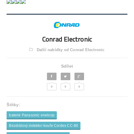
Conrad Electronic
Další nabídky od Conrad Electronic
Sdílet
0
0
0
Štítky:
baterie Panasonic eneloop
Bezdrátový detektor kouře Cordes CC-80