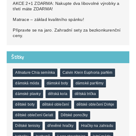
AKCE 2+1 ZDARMA: Nakupte dva libovolné výrobky a
třetí máte ZDARMA!
Matrace – základ kvalitního spánku!
Připravte se na jaro. Zahradní sety za bezkonkurenční
ceny.
Štítky
Allnature Chia semínka
Calvin Klein Euphoria parfém
dámská móda
dámské boty
dámské parfémy
dámské plavky
dětská kola
dětská trička
dětské boty
dětské oblečení
dětské oblečení Dirkje
dětské oblečení Gelati
Dětské ponožky
Dětské tenisky
dřevěné hračky
Hračky na zahradu