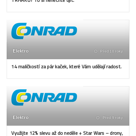
TRHÁKŮ? To si nenechte ujít.
Elektro
Před 10 roky
14 maličkostí za pár kaček, které Vám udělají radost.
Elektro
Před 9 roky
Využijte 12% slevu až do neděle + Star Wars – drony,