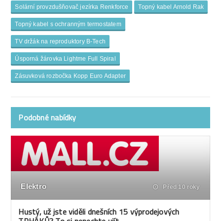
Solární provzdušňovač jezírka Renkforce
Topný kabel Arnold Rak
Topný kabel s ochranným termostatem
TV držák na reproduktory B-Tech
Úsporná žárovka Lightme Full Spiral
Zásuvková rozbočka Kopp Euro Adapter
Podobné nabídky
Elektro
Před 10 roky
Hustý, už jste viděli dnešních 15 výprodejových