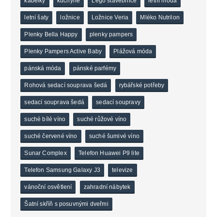
kabelky
kuchyně
Lego stavebnice
letní móda
letní šaty
ložnice
Ložnice Veria
Mléko Nutrilon
Plenky Bella Happy
plenky pampers
Plenky Pampers Active Baby
Plážová móda
pánská móda
pánské parfémy
Rohová sedací souprava šedá
rybářské potřeby
sedací souprava šedá
sedací soupravy
suché bílé víno
suché růžové víno
suché červené víno
suché šumivé víno
Sunar Complex
Telefon Huawei P9 lite
Telefon Samsung Galaxy J3
televize
vánoční osvětlení
zahradní nábytek
Šatní skříň s posuvnými dveřmi