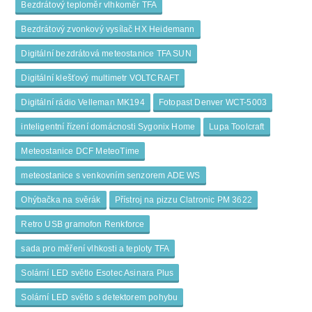
Bezdrátový teploměr vlhkoměr TFA
Bezdrátový zvonkový vysílač HX Heidemann
Digitální bezdrátová meteostanice TFA SUN
Digitální klešťový multimetr VOLTCRAFT
Digitální rádio Velleman MK194
Fotopast Denver WCT-5003
inteligentní řízení domácnosti Sygonix Home
Lupa Toolcraft
Meteostanice DCF MeteoTime
meteostanice s venkovním senzorem ADE WS
Ohýbačka na svěrák
Přístroj na pizzu Clatronic PM 3622
Retro USB gramofon Renkforce
sada pro měření vlhkosti a teploty TFA
Solární LED světlo Esotec Asinara Plus
Solární LED světlo s detektorem pohybu