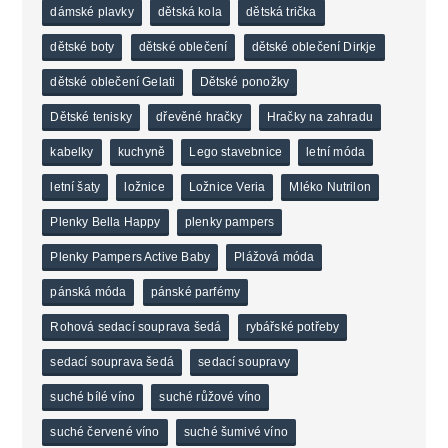
dámské plavky
dětská kola
dětská trička
dětské boty
dětské oblečení
dětské oblečení Dirkje
dětské oblečení Gelati
Dětské ponožky
Dětské tenisky
dřevěné hračky
Hračky na zahradu
kabelky
kuchyně
Lego stavebnice
letní móda
letní šaty
ložnice
Ložnice Veria
Mléko Nutrilon
Plenky Bella Happy
plenky pampers
Plenky Pampers Active Baby
Plážová móda
pánská móda
pánské parfémy
Rohová sedací souprava šedá
rybářské potřeby
sedací souprava šedá
sedací soupravy
suché bílé víno
suché růžové víno
suché červené víno
suché šumivé víno