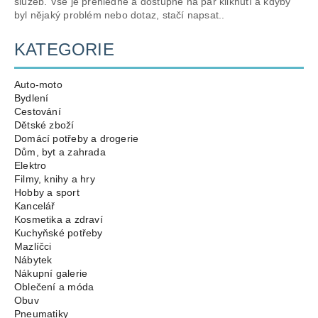
služeb. Vše je přehledné a dostupné na pár kliknutí a kdyby
byl nějaký problém nebo dotaz, stačí napsat..
KATEGORIE
Auto-moto
Bydlení
Cestování
Dětské zboží
Domácí potřeby a drogerie
Dům, byt a zahrada
Elektro
Filmy, knihy a hry
Hobby a sport
Kancelář
Kosmetika a zdraví
Kuchyňské potřeby
Mazlíčci
Nábytek
Nákupní galerie
Oblečení a móda
Obuv
Pneumatiky