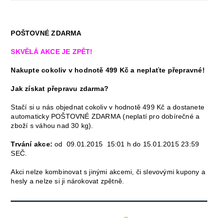
POŠTOVNÉ ZDARMA
SKVĚLÁ AKCE JE ZPĚT!
Nakupte cokoliv v hodnotě 499 Kč a neplaťte přepravné!
Jak získat přepravu zdarma?
Stačí si u nás objednat cokoliv v hodnotě 499 Kč a dostanete
automaticky POŠTOVNÉ ZDARMA
(neplatí pro dobírečné a
zboží s váhou nad 30 kg).
Trvání akce:
o
d 09.01.2015 15:01 h do 15.01.2015 23:59
SEČ.
Akci nelze kombinovat s jinými akcemi, či slevovými kupony a
hesly a nelze si ji nárokovat zpětně.