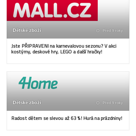
Dětské zboží
Před 9 roky
Jste PŘIPRAVENI na karnevalovou sezonu? V akci
kostýmy, deskové hry, LEGO a další hračky!
Dětské zboží
Před 9 roky
Radost dětem se slevou až 63 %! Hurá na prázdniny!