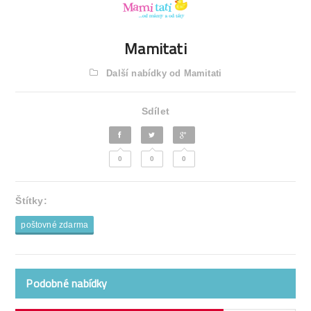
Mamitati
Další nabídky od Mamitati
Sdílet
0
0
0
Štítky:
poštovné zdarma
Podobné nabídky