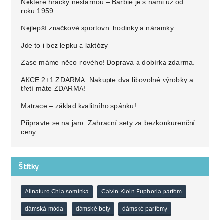
Některé hračky nestárnou – Barbie je s námi už od
roku 1959
Nejlepší značkové sportovní hodinky a náramky
Jde to i bez lepku a laktózy
Zase máme něco nového! Doprava a dobírka zdarma.
AKCE 2+1 ZDARMA: Nakupte dva libovolné výrobky a
třetí máte ZDARMA!
Matrace – základ kvalitního spánku!
Připravte se na jaro. Zahradní sety za bezkonkurenční
ceny.
Štítky
Allnature Chia semínka
Calvin Klein Euphoria parfém
dámská móda
dámské boty
dámské parfémy