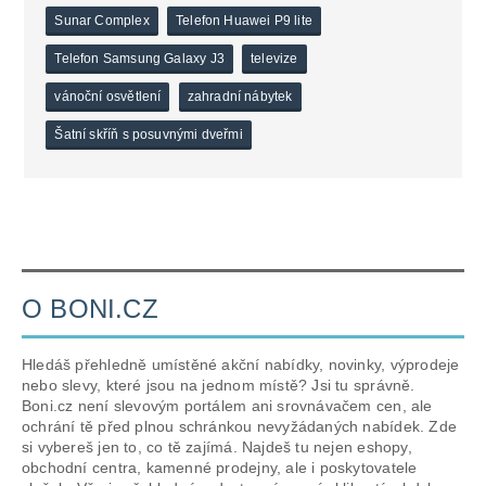
Sunar Complex
Telefon Huawei P9 lite
Telefon Samsung Galaxy J3
televize
vánoční osvětlení
zahradní nábytek
Šatní skříň s posuvnými dveřmi
O BONI.CZ
Hledáš přehledně umístěné akční nabídky, novinky, výprodeje
nebo slevy, které jsou na jednom místě? Jsi tu správně.
Boni.cz není slevovým portálem ani srovnávačem cen, ale
ochrání tě před plnou schránkou nevyžádaných nabídek. Zde
si vybereš jen to, co tě zajímá. Najdeš tu nejen eshopy,
obchodní centra, kamenné prodejny, ale i poskytovatele