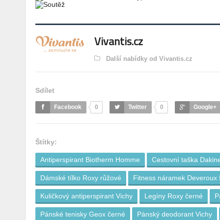
Vivantis.cz
Další nabídky od Vivantis.cz
Sdílet
Facebook
0
Twitter
0
Google+
Štítky:
Antiperspirant Biotherm Homme
Cestovní taška Dakin
Dámské tílko Roxy růžové
Fitness náramek Deveroux
Kuličkový antiperspirant Vichy
Legíny Roxy černé
P
Pánské tenisky Geox černé
Pánský deodorant Vichy