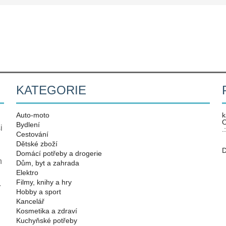
KATEGORIE
Auto-moto
k
O
Bydlení
i
.
Cestování
Dětské zboží
D
Domácí potřeby a drogerie
n
Dům, byt a zahrada
Elektro
Filmy, knihy a hry
.
Hobby a sport
Kancelář
Kosmetika a zdraví
Kuchyňské potřeby