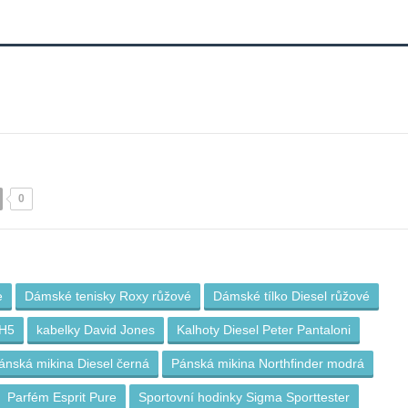
0
e
Dámské tenisky Roxy růžové
Dámské tílko Diesel růžové
 H5
kabelky David Jones
Kalhoty Diesel Peter Pantaloni
ánská mikina Diesel černá
Pánská mikina Northfinder modrá
Parfém Esprit Pure
Sportovní hodinky Sigma Sporttester