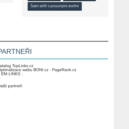
Šatní skříň s posuvnými dveřmi
PARTNEŘI
atalog TopLinks.cz
ptimalizace webu BONI.cz - PageRank.cz
: EM-LINKS :.
alší partneři