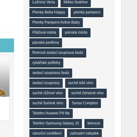
Ložnice Veria
Mléko Nutrilon
Plenky Bella Happy
plenky pampers
Plenky Pampers Active Baby
Plážová móda
pánská móda
pánské parfémy
Rohová sedací souprava šedá
rybářské potřeby
sedací souprava šedá
sedací soupravy
suché bílé víno
ky
suché růžové víno
suché červené víno
suché šumivé víno
Sunar Complex
Telefon Huawei P9 lite
Telefon Samsung Galaxy J3
televize
vánoční osvětlení
zahradní nábytek