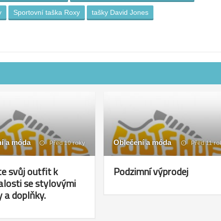
y
Sportovní taška Roxy
tašky David Jones
í a móda
Oblečení a móda
Před 10 roky
Před 11 ro
e svůj outfit k
Podzimní výprodej
losti se stylovými
 a doplňky.