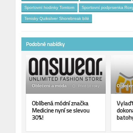
Sportovní hodinky Tomtom
Sportovní podprsenka Rox
Tenisky Quiksilver Shorebreak bílé
Podobné nabídky
Oblečení a móda
Oblečen
Před 10 roky
Oblíbená módní značka
Vylaďt
Medicine nyní se slevou
dokona
30%!
batohy