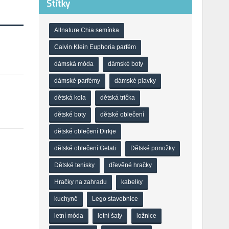
Štítky
Allnature Chia semínka
Calvin Klein Euphoria parfém
dámská móda
dámské boty
dámské parfémy
dámské plavky
dětská kola
dětská trička
dětské boty
dětské oblečení
dětské oblečení Dirkje
dětské oblečení Gelati
Dětské ponožky
Dětské tenisky
dřevěné hračky
Hračky na zahradu
kabelky
kuchyně
Lego stavebnice
letní móda
letní šaty
ložnice