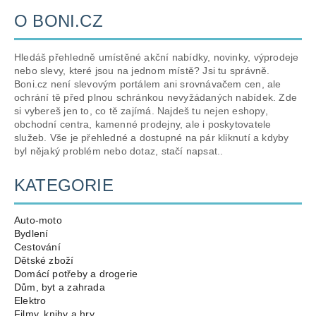
O BONI.CZ
Hledáš přehledně umístěné akční nabídky, novinky, výprodeje
nebo slevy, které jsou na jednom místě? Jsi tu správně.
Boni.cz není slevovým portálem ani srovnávačem cen, ale
ochrání tě před plnou schránkou nevyžádaných nabídek. Zde
si vybereš jen to, co tě zajímá. Najdeš tu nejen eshopy,
obchodní centra, kamenné prodejny, ale i poskytovatele
služeb. Vše je přehledné a dostupné na pár kliknutí a kdyby
byl nějaký problém nebo dotaz, stačí napsat..
KATEGORIE
Auto-moto
Bydlení
Cestování
Dětské zboží
Domácí potřeby a drogerie
Dům, byt a zahrada
Elektro
Filmy, knihy a hry