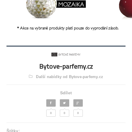
Bytove-parfemy.cz
Další nabídky od Bytove-parfemy.cz
Sdílet
0
0
0
Štítky: