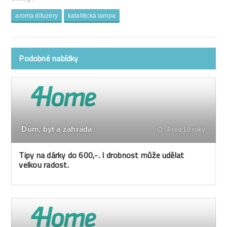
aroma difuzéry
katalitická lampa
Podobné nabídky
Dům, byt a zahrada
Před 10 roky
Tipy na dárky do 600,-. I drobnost může udělat
velkou radost.