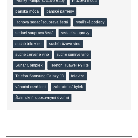
Plenky Pampers Active Baby
Plážová móda
pánská móda
pánské parfémy
Rohová sedací souprava šedá
rybářské potřeby
sedací souprava šedá
sedací soupravy
suché bílé víno
suché růžové víno
suché červené víno
suché šumivé víno
Sunar Complex
Telefon Huawei P9 lite
Telefon Samsung Galaxy J3
televize
vánoční osvětlení
zahradní nábytek
Šatní skříň s posuvnými dveřmi