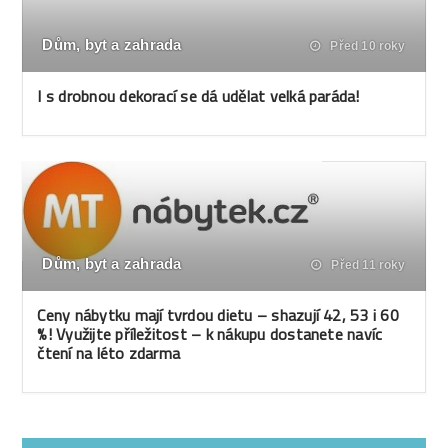
Dům, byt a zahrada
Před 10 roky
I s drobnou dekorací se dá udělat velká paráda!
Dům, byt a zahrada
Před 11 roky
Ceny nábytku mají tvrdou dietu – shazují 42, 53 i 60
%! Využijte příležitost – k nákupu dostanete navíc
čtení na léto zdarma