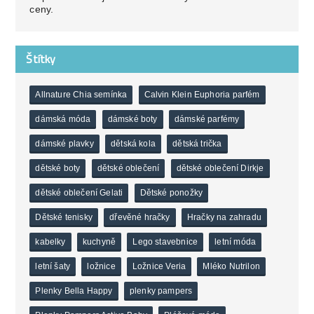
ceny.
Štítky
Allnature Chia semínka
Calvin Klein Euphoria parfém
dámská móda
dámské boty
dámské parfémy
dámské plavky
dětská kola
dětská trička
dětské boty
dětské oblečení
dětské oblečení Dirkje
dětské oblečení Gelati
Dětské ponožky
Dětské tenisky
dřevěné hračky
Hračky na zahradu
kabelky
kuchyně
Lego stavebnice
letní móda
letní šaty
ložnice
Ložnice Veria
Mléko Nutrilon
Plenky Bella Happy
plenky pampers