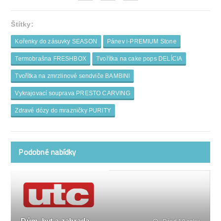
Štítky:
Kořenky do zásuvky SEASON
Pánev i-PREMIUM Stone
Termobrašna FRESHBOX
Tvořítka na cake pops DELÍCIA
Tvořítka na zmrzlinové sendviče BAMBINI
Vykrajovací souprava PRESTO CARVING
Zdravé dózy do mrazničky PURITY
Podobné nabídky
Dům, byt a zahrada