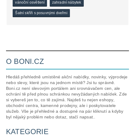
vánoční osvětlení
zahradní nábytek
Šatní skříň s posuvnými dveřmi
O BONI.CZ
Hledáš přehledně umístěné akční nabídky, novinky, výprodeje
nebo slevy, které jsou na jednom místě? Jsi tu správně.
Boni.cz není slevovým portálem ani srovnávačem cen, ale
ochrání tě před plnou schránkou nevyžádaných nabídek. Zde
si vybereš jen to, co tě zajímá. Najdeš tu nejen eshopy,
obchodní centra, kamenné prodejny, ale i poskytovatele
služeb. Vše je přehledné a dostupné na pár kliknutí a kdyby
byl nějaký problém nebo dotaz, stačí napsat..
KATEGORIE