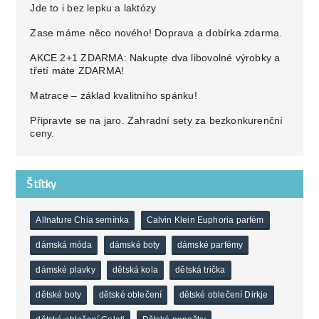
Jde to i bez lepku a laktózy
Zase máme něco nového! Doprava a dobírka zdarma.
AKCE 2+1 ZDARMA: Nakupte dva libovolné výrobky a
třetí máte ZDARMA!
Matrace – základ kvalitního spánku!
Připravte se na jaro. Zahradní sety za bezkonkurenční
ceny.
Štítky
Allnature Chia semínka
Calvin Klein Euphoria parfém
dámská móda
dámské boty
dámské parfémy
dámské plavky
dětská kola
dětská trička
dětské boty
dětské oblečení
dětské oblečení Dirkje