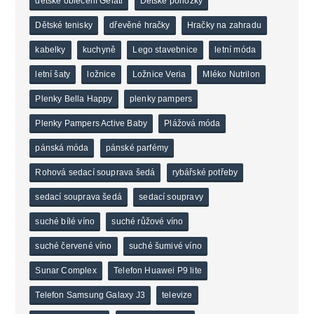
dětské oblečení Gelati
Dětské ponožky
Dětské tenisky
dřevěné hračky
Hračky na zahradu
kabelky
kuchyně
Lego stavebnice
letní móda
letní šaty
ložnice
Ložnice Veria
Mléko Nutrilon
Plenky Bella Happy
plenky pampers
Plenky Pampers Active Baby
Plážová móda
pánská móda
pánské parfémy
Rohová sedací souprava šedá
rybářské potřeby
sedací souprava šedá
sedací soupravy
suché bílé víno
suché růžové víno
suché červené víno
suché šumivé víno
Sunar Complex
Telefon Huawei P9 lite
Telefon Samsung Galaxy J3
televize