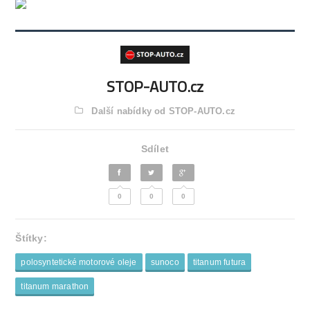
STOP-AUTO.cz
Další nabídky od STOP-AUTO.cz
Sdílet
0
0
0
Štítky:
polosyntetické motorové oleje
sunoco
titanum futura
titanum marathon