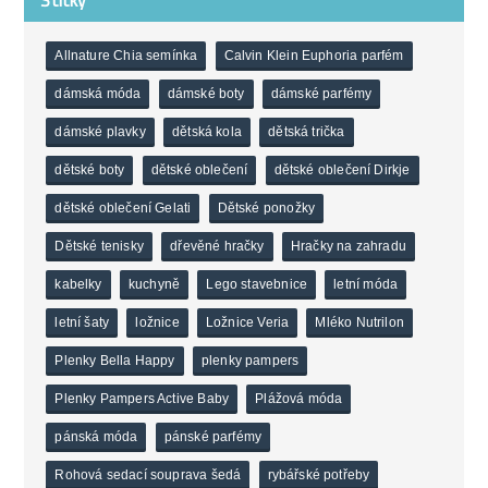
Štítky
Allnature Chia semínka
Calvin Klein Euphoria parfém
dámská móda
dámské boty
dámské parfémy
dámské plavky
dětská kola
dětská trička
dětské boty
dětské oblečení
dětské oblečení Dirkje
dětské oblečení Gelati
Dětské ponožky
Dětské tenisky
dřevěné hračky
Hračky na zahradu
kabelky
kuchyně
Lego stavebnice
letní móda
letní šaty
ložnice
Ložnice Veria
Mléko Nutrilon
Plenky Bella Happy
plenky pampers
Plenky Pampers Active Baby
Plážová móda
pánská móda
pánské parfémy
Rohová sedací souprava šedá
rybářské potřeby