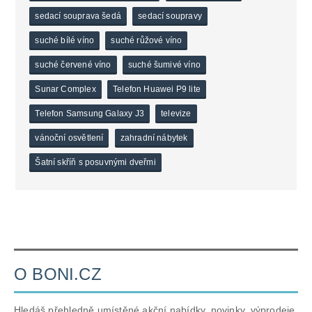
sedací souprava šedá
sedací soupravy
suché bílé víno
suché růžové víno
suché červené víno
suché šumivé víno
Sunar Complex
Telefon Huawei P9 lite
Telefon Samsung Galaxy J3
televize
vánoční osvětlení
zahradní nábytek
Šatní skříň s posuvnými dveřmi
O BONI.CZ
Hledáš přehledně umístěné akční nabídky, novinky, výprodeje