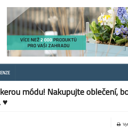
CENZE
erou módu! Nakupujte oblečení, bo
. ♥
Vy