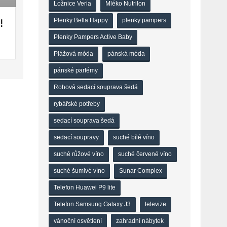
Ložnice Veria
Mléko Nutrilon
!
Plenky Bella Happy
plenky pampers
Plenky Pampers Active Baby
Plážová móda
pánská móda
pánské parfémy
Rohová sedací souprava šedá
rybářské potřeby
sedací souprava šedá
sedací soupravy
suché bílé víno
suché růžové víno
suché červené víno
suché šumivé víno
Sunar Complex
Telefon Huawei P9 lite
Telefon Samsung Galaxy J3
televize
vánoční osvětlení
zahradní nábytek