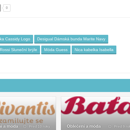
0
nka Cassidy Logo
Desigual Dámská bunda Marite Navy
Rossi Sluneční brýle
Móda Guess
Nica kabelka Isabella
í a móda
Oblečení a móda
Před 10 roky
Před 9 ro