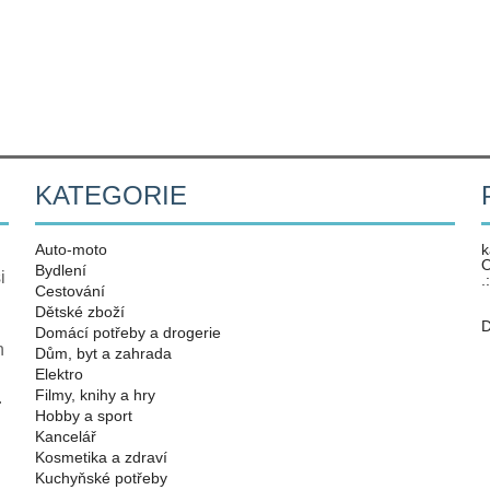
KATEGORIE
Auto-moto
k
O
Bydlení
i
.
Cestování
Dětské zboží
D
Domácí potřeby a drogerie
n
Dům, byt a zahrada
Elektro
Filmy, knihy a hry
.
Hobby a sport
Kancelář
Kosmetika a zdraví
Kuchyňské potřeby