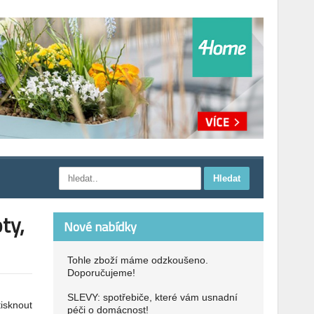
ty,
Nové nabídky
Tohle zboží máme odzkoušeno.
Doporučujeme!
SLEVY: spotřebiče, které vám usnadní
tisknout
péči o domácnost!