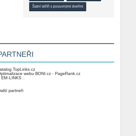
Šatní skříň s posuvnými dveřmi
PARTNEŘI
atalog TopLinks.cz
ptimalizace webu BONI.cz - PageRank.cz
: EM-LINKS :.
alší partneři