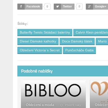
Facebook
0
Twitter
0
Google+
Štítky:
Butterfly Twists Skládací baleríny
Calvin Klein peněže
Diesel Dámské kalhotky
Doca Dámský šátek
Mario 
Oblečení Victoria´s Secret
Punčocháče Gatta
Podobné nabídky
Oblečení a móda
Oblečen
Před 9 roky