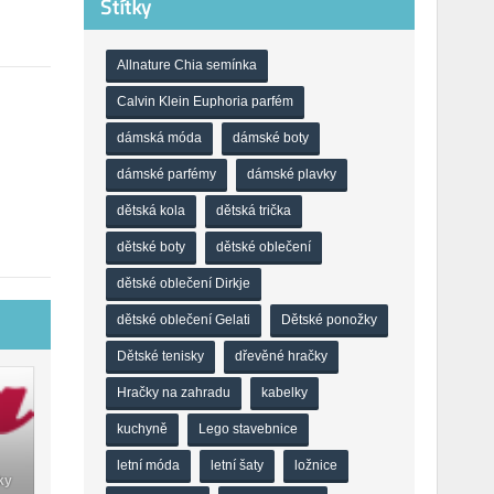
Štítky
Allnature Chia semínka
Calvin Klein Euphoria parfém
dámská móda
dámské boty
dámské parfémy
dámské plavky
dětská kola
dětská trička
dětské boty
dětské oblečení
dětské oblečení Dirkje
dětské oblečení Gelati
Dětské ponožky
Dětské tenisky
dřevěné hračky
Hračky na zahradu
kabelky
kuchyně
Lego stavebnice
letní móda
letní šaty
ložnice
ky