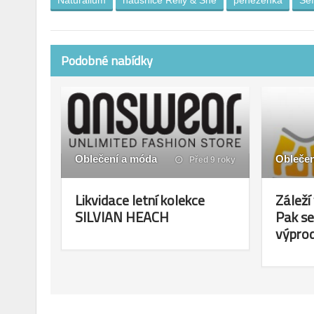
Naturalium
náušnice Relly & She
peněženka
Sef
Podobné nabídky
Oblečení a móda
Oblečen
Před 9 roky
Likvidace letní kolekce
Záleží
SILVIAN HEACH
Pak s
výprode