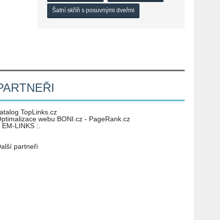
Šatní skříň s posuvnými dveřmi
PARTNEŘI
atalog TopLinks.cz
ptimalizace webu BONI.cz - PageRank.cz
: EM-LINKS :.
alší partneři