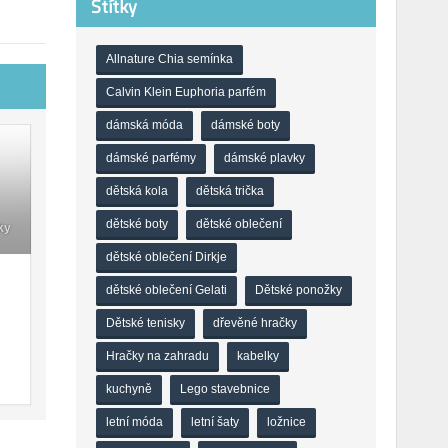
Štítky
Allnature Chia semínka
Calvin Klein Euphoria parfém
dámská móda
dámské boty
dámské parfémy
dámské plavky
dětská kola
dětská trička
dětské boty
dětské oblečení
ky
dětské oblečení Dirkje
dětské oblečení Gelati
Dětské ponožky
Dětské tenisky
dřevěné hračky
Hračky na zahradu
kabelky
kuchyně
Lego stavebnice
letní móda
letní šaty
ložnice