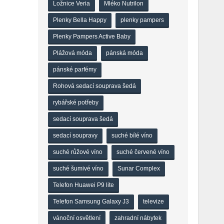
Ložnice Veria
Mléko Nutrilon
Plenky Bella Happy
plenky pampers
Plenky Pampers Active Baby
Plážová móda
pánská móda
pánské parfémy
Rohová sedací souprava šedá
rybářské potřeby
sedací souprava šedá
sedací soupravy
suché bílé víno
suché růžové víno
suché červené víno
suché šumivé víno
Sunar Complex
Telefon Huawei P9 lite
Telefon Samsung Galaxy J3
televize
vánoční osvětlení
zahradní nábytek