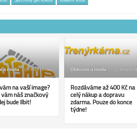
iros
Sprchový gel Kokos
toaletní voda
í a móda
Oblečení a móda
Před 10 roky
Před 9 ro
 vám na vaší image?
Rozdáváme až 400 Kč na
e vám náš značkový
celý nákup a dopravu
j bude líbit!
zdarma. Pouze do konce
týdne!