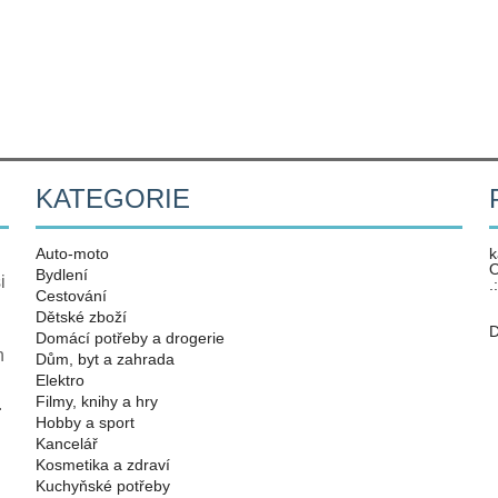
KATEGORIE
Auto-moto
k
O
Bydlení
i
.
Cestování
Dětské zboží
D
Domácí potřeby a drogerie
n
Dům, byt a zahrada
Elektro
Filmy, knihy a hry
.
Hobby a sport
Kancelář
Kosmetika a zdraví
Kuchyňské potřeby