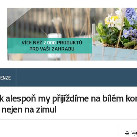
CENZE
 alespoň my přijíždíme na bílém ko
 nejen na zimu!
Vy