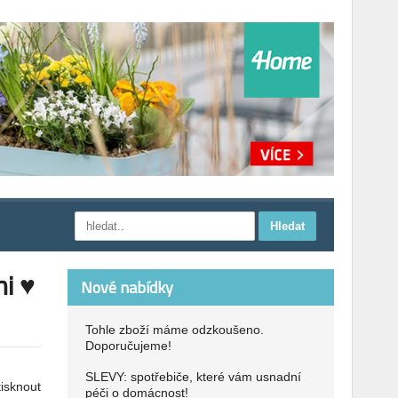
ni ♥
Nové nabídky
Tohle zboží máme odzkoušeno.
Doporučujeme!
SLEVY: spotřebiče, které vám usnadní
tisknout
péči o domácnost!