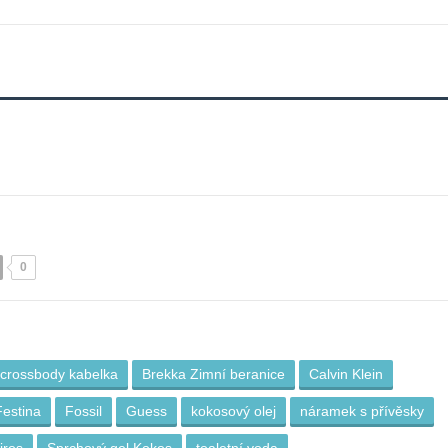
0
 crossbody kabelka
Brekka Zimní beranice
Calvin Klein
Festina
Fossil
Guess
kokosový olej
náramek s přívěsky