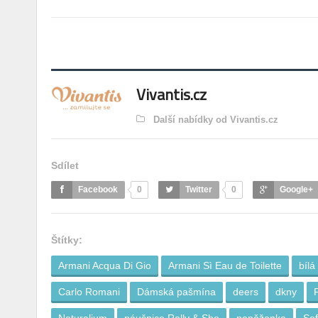
Vivantis.cz
Další nabídky od Vivantis.cz
Sdílet
Facebook
0
Twitter
0
Google+
Štítky:
Armani Acqua Di Gio
Armani Sì Eau de Toilette
bílá
Carlo Romani
Dámská pašmína
deers
dkny