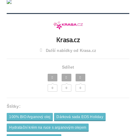
Krasa.cz
Další nabídky od Krasa.cz
Sdílet
0
0
0
Štítky:
100% BIO Arganový olej
Dárková sada EOS Holiday
Hydratační krém na ruce s arganovým olejem