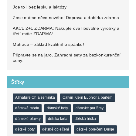
Jde to i bez lepku a laktózy
Zase máme něco nového! Doprava a dobírka zdarma.
AKCE 2+1 ZDARMA: Nakupte dva libovolné výrobky a
třetí máte ZDARMA!
Matrace – základ kvalitního spánku!
Připravte se na jaro. Zahradní sety za bezkonkurenční
ceny.
Štítky
Allnature Chia semínka
Calvin Klein Euphoria parfém
dámská móda
dámské boty
dámské parfémy
dámské plavky
dětská kola
dětská trička
dětské boty
dětské oblečení
dětské oblečení Dirkje