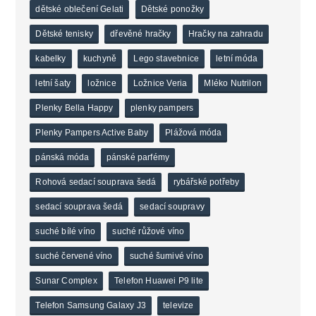
dětské oblečení Gelati
Dětské ponožky
Dětské tenisky
dřevěné hračky
Hračky na zahradu
kabelky
kuchyně
Lego stavebnice
letní móda
letní šaty
ložnice
Ložnice Veria
Mléko Nutrilon
Plenky Bella Happy
plenky pampers
Plenky Pampers Active Baby
Plážová móda
pánská móda
pánské parfémy
Rohová sedací souprava šedá
rybářské potřeby
sedací souprava šedá
sedací soupravy
suché bílé víno
suché růžové víno
suché červené víno
suché šumivé víno
Sunar Complex
Telefon Huawei P9 lite
Telefon Samsung Galaxy J3
televize