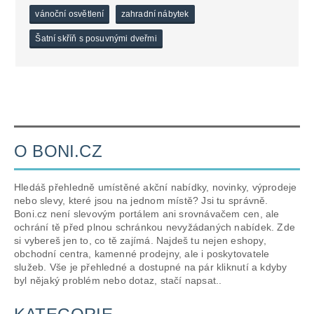
vánoční osvětlení
zahradní nábytek
Šatní skříň s posuvnými dveřmi
O BONI.CZ
Hledáš přehledně umístěné akční nabídky, novinky, výprodeje
nebo slevy, které jsou na jednom místě? Jsi tu správně.
Boni.cz není slevovým portálem ani srovnávačem cen, ale
ochrání tě před plnou schránkou nevyžádaných nabídek. Zde
si vybereš jen to, co tě zajímá. Najdeš tu nejen eshopy,
obchodní centra, kamenné prodejny, ale i poskytovatele
služeb. Vše je přehledné a dostupné na pár kliknutí a kdyby
byl nějaký problém nebo dotaz, stačí napsat..