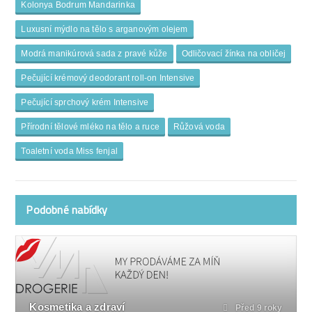
Kolonya Bodrum Mandarinka
Luxusní mýdlo na tělo s arganovým olejem
Modrá manikúrová sada z pravé kůže
Odličovací žínka na obličej
Pečující krémový deodorant roll-on Intensive
Pečující sprchový krém Intensive
Přírodní tělové mléko na tělo a ruce
Růžová voda
Toaletní voda Miss fenjal
Podobné nabídky
Kosmetika a zdraví
Před 9 roky