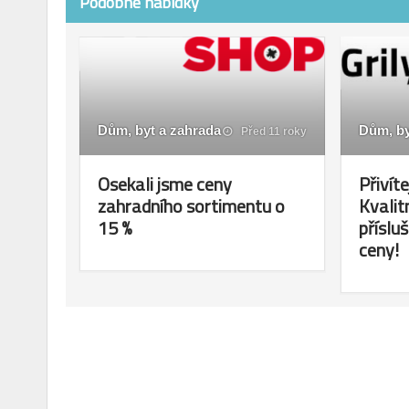
Podobné nabídky
Dům, byt a zahrada
Dům, by
Před 11 roky
Osekali jsme ceny
Přivíte
zahradního sortimentu o
Kvalit
15 %
příslu
ceny!