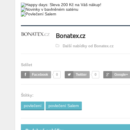
Bonatex.cz
Další nabídky od Bonatex.cz
Sdílet
Facebook
0
Twitter
0
Google+
Štítky:
povlečení
povlečení Salem