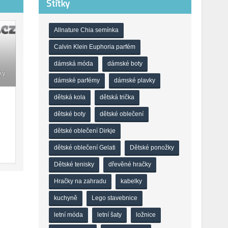
Štítky
Allnature Chia semínka
Calvin Klein Euphoria parfém
dámská móda
dámské boty
ky
dámské parfémy
dámské plavky
dětská kola
dětská trička
dětské boty
dětské oblečení
dětské oblečení Dirkje
dětské oblečení Gelati
Dětské ponožky
Dětské tenisky
dřevěné hračky
Hračky na zahradu
kabelky
kuchyně
Lego stavebnice
letní móda
letní šaty
ložnice