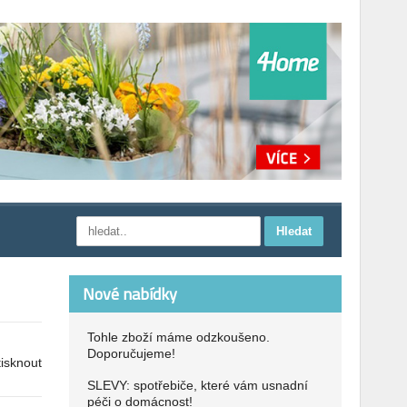
Nové nabídky
Tohle zboží máme odzkoušeno.
Doporučujeme!
tisknout
SLEVY: spotřebiče, které vám usnadní
péči o domácnost!