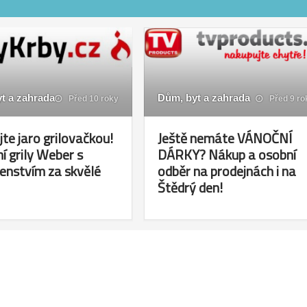
t a zahrada
Dům, byt a zahrada
Před 10 roky
Před 9 ro
jte jaro grilovačkou!
Ještě nemáte VÁNOČNÍ
ní grily Weber s
DÁRKY? Nákup a osobní
šenstvím za skvělé
odběr na prodejnách i na
Štědrý den!