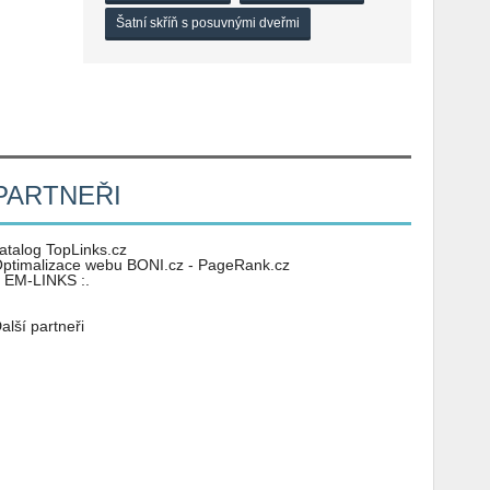
Šatní skříň s posuvnými dveřmi
PARTNEŘI
atalog TopLinks.cz
ptimalizace webu BONI.cz - PageRank.cz
: EM-LINKS :.
alší partneři