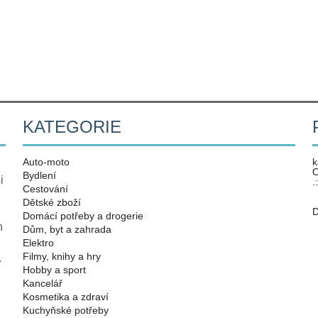
KATEGORIE
Auto-moto
k
O
Bydlení
i
.
Cestování
Dětské zboží
D
Domácí potřeby a drogerie
n
Dům, byt a zahrada
Elektro
Filmy, knihy a hry
.
Hobby a sport
Kancelář
Kosmetika a zdraví
Kuchyňské potřeby