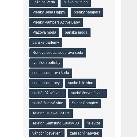
Ložnice Veria
Mléko Nutrilon
Plenky Bella Happy
plenky pampers
Plenky Pampers Active Baby
Plážová móda
pánská móda
pánské parfémy
Rohová sedací souprava šedá
rybářské potřeby
sedací souprava šedá
sedací soupravy
suché bílé víno
suché růžové víno
suché červené víno
suché šumivé víno
Sunar Complex
Telefon Huawei P9 lite
Telefon Samsung Galaxy J3
televize
vánoční osvětlení
zahradní nábytek