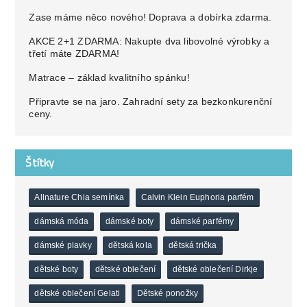
Zase máme něco nového! Doprava a dobírka zdarma.
AKCE 2+1 ZDARMA: Nakupte dva libovolné výrobky a
třetí máte ZDARMA!
Matrace – základ kvalitního spánku!
Připravte se na jaro. Zahradní sety za bezkonkurenční
ceny.
Štítky
Allnature Chia semínka
Calvin Klein Euphoria parfém
dámská móda
dámské boty
dámské parfémy
dámské plavky
dětská kola
dětská trička
dětské boty
dětské oblečení
dětské oblečení Dirkje
dětské oblečení Gelati
Dětské ponožky