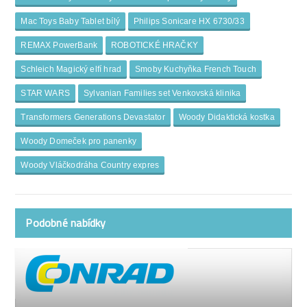
Mac Toys Baby Tablet bílý
Philips Sonicare HX 6730/33
REMAX PowerBank
ROBOTICKÉ HRAČKY
Schleich Magický elfí hrad
Smoby Kuchyňka French Touch
STAR WARS
Sylvanian Families set Venkovská klinika
Transformers Generations Devastator
Woody Didaktická kostka
Woody Domeček pro panenky
Woody Vláčkodráha Country expres
Podobné nabídky