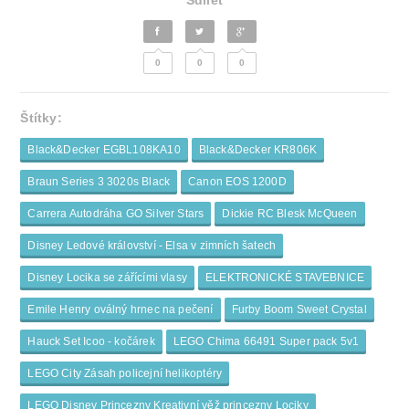
Sdílet
0
0
0
Štítky:
Black&Decker EGBL108KA10
Black&Decker KR806K
Braun Series 3 3020s Black
Canon EOS 1200D
Carrera Autodráha GO Silver Stars
Dickie RC Blesk McQueen
Disney Ledové království - Elsa v zimních šatech
Disney Locika se zářícími vlasy
ELEKTRONICKÉ STAVEBNICE
Emile Henry oválný hrnec na pečení
Furby Boom Sweet Crystal
Hauck Set Icoo - kočárek
LEGO Chima 66491 Super pack 5v1
LEGO City Zásah policejní helikoptéry
LEGO Disney Princezny Kreativní věž princezny Lociky