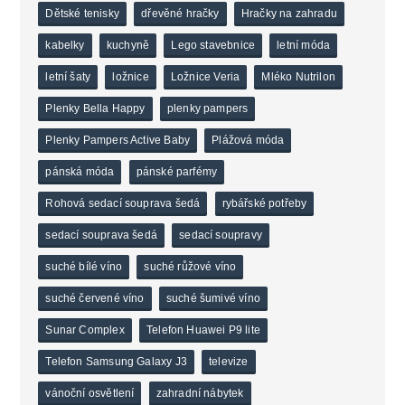
Dětské tenisky
dřevěné hračky
Hračky na zahradu
kabelky
kuchyně
Lego stavebnice
letní móda
letní šaty
ložnice
Ložnice Veria
Mléko Nutrilon
Plenky Bella Happy
plenky pampers
Plenky Pampers Active Baby
Plážová móda
pánská móda
pánské parfémy
Rohová sedací souprava šedá
rybářské potřeby
sedací souprava šedá
sedací soupravy
suché bílé víno
suché růžové víno
suché červené víno
suché šumivé víno
Sunar Complex
Telefon Huawei P9 lite
Telefon Samsung Galaxy J3
televize
vánoční osvětlení
zahradní nábytek