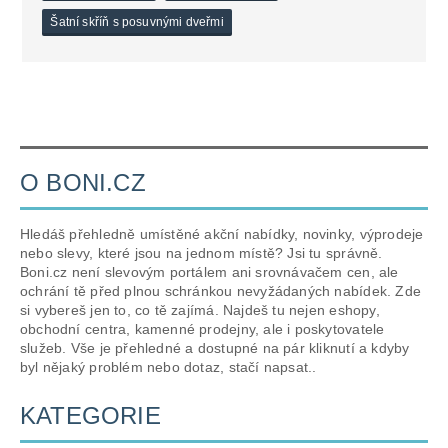
Šatní skříň s posuvnými dveřmi
O BONI.CZ
Hledáš přehledně umístěné akční nabídky, novinky, výprodeje
nebo slevy, které jsou na jednom místě? Jsi tu správně.
Boni.cz není slevovým portálem ani srovnávačem cen, ale
ochrání tě před plnou schránkou nevyžádaných nabídek. Zde
si vybereš jen to, co tě zajímá. Najdeš tu nejen eshopy,
obchodní centra, kamenné prodejny, ale i poskytovatele
služeb. Vše je přehledné a dostupné na pár kliknutí a kdyby
byl nějaký problém nebo dotaz, stačí napsat..
KATEGORIE