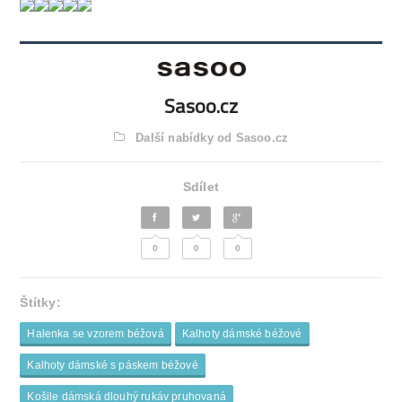
Sasoo.cz
Další nabídky od Sasoo.cz
Sdílet
0
0
0
Štítky:
Halenka se vzorem béžová
Kalhoty dámské béžové
Kalhoty dámské s páskem béžové
Košile dámská dlouhý rukáv pruhovaná