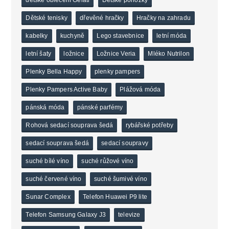
dětské oblečení Gelati
Dětské ponožky
Dětské tenisky
dřevěné hračky
Hračky na zahradu
kabelky
kuchyně
Lego stavebnice
letní móda
letní šaty
ložnice
Ložnice Veria
Mléko Nutrilon
Plenky Bella Happy
plenky pampers
Plenky Pampers Active Baby
Plážová móda
pánská móda
pánské parfémy
Rohová sedací souprava šedá
rybářské potřeby
sedací souprava šedá
sedací soupravy
suché bílé víno
suché růžové víno
suché červené víno
suché šumivé víno
Sunar Complex
Telefon Huawei P9 lite
Telefon Samsung Galaxy J3
televize