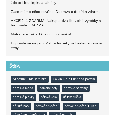
Jde to i bez lepku a laktózy
Zase máme něco nového! Doprava a dobírka zdarma.
AKCE 2+1 ZDARMA: Nakupte dva libovolné výrobky a
třetí máte ZDARMA!
Matrace – základ kvalitního spánku!
Připravte se na jaro. Zahradní sety za bezkonkurenční
ceny.
Štítky
Allnature Chia semínka
Calvin Klein Euphoria parfém
dámská móda
dámské boty
dámské parfémy
dámské plavky
dětská kola
dětská trička
dětské boty
dětské oblečení
dětské oblečení Dirkje