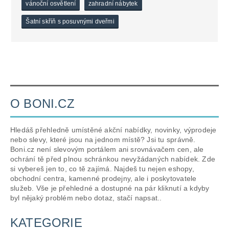
vánoční osvětlení
zahradní nábytek
Šatní skříň s posuvnými dveřmi
O BONI.CZ
Hledáš přehledně umístěné akční nabídky, novinky, výprodeje
nebo slevy, které jsou na jednom místě? Jsi tu správně.
Boni.cz není slevovým portálem ani srovnávačem cen, ale
ochrání tě před plnou schránkou nevyžádaných nabídek. Zde
si vybereš jen to, co tě zajímá. Najdeš tu nejen eshopy,
obchodní centra, kamenné prodejny, ale i poskytovatele
služeb. Vše je přehledné a dostupné na pár kliknutí a kdyby
byl nějaký problém nebo dotaz, stačí napsat..
KATEGORIE