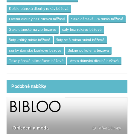
Košile pánská dlouhý rukáv béžová
Overal dlouhý bez rukávu béžový
Sako dámské 3/4 rukáv béžové
Sako dámské na zip béžové
šaty bez rukávu béžové
šaty krátký rukáv béžové
šaty se širokou sukní béžové
šortky dámské krajkové béžové
Sukně po kolena béžová
Triko pánské s límečkem béžové
Vesta dámská dlouhá béžová
Podobné nabídky
Oblečení a móda
Před 10 roky