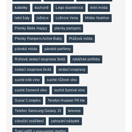
kabelky
kuchyně
Lego stavebnice
letní móda
letní šaty
ložnice
Ložnice Veria
Mléko Nutrilon
Plenky Bella Happy
plenky pampers
Plenky Pampers Active Baby
Plážová móda
pánská móda
pánské parfémy
Rohová sedací souprava šedá
rybářské potřeby
sedací souprava šedá
sedací soupravy
suché bílé víno
suché růžové víno
suché červené víno
suché šumivé víno
Sunar Complex
Telefon Huawei P9 lite
Telefon Samsung Galaxy J3
televize
vánoční osvětlení
zahradní nábytek
Šatní skříň s posuvnými dveřmi