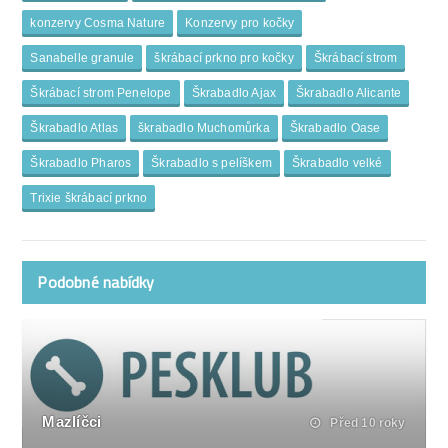
konzervy Cosma Nature
Konzervy pro kočky
Sanabelle granule
škrábací prkno pro kočky
Škrábací strom
Škrábací strom Penelope
Škrabadlo Ajax
Škrabadlo Alicante
Škrabadlo Atlas
škrabadlo Muchomůrka
Škrabadlo Oase
Škrabadlo Pharos
Škrabadlo s pelíškem
Škrabadlo velké
Trixie škrábací prkno
Podobné nabídky
Mazlíčci
Před 10 roky