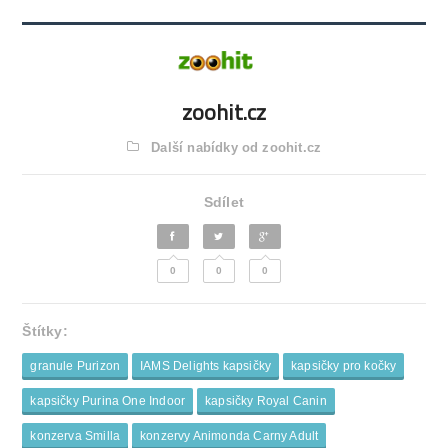
zoohit.cz
Další nabídky od zoohit.cz
Sdílet
0
0
0
Štítky:
granule Purizon
IAMS Delights kapsičky
kapsičky pro kočky
kapsičky Purina One Indoor
kapsičky Royal Canin
konzerva Smilla
konzervy Animonda Carny Adult