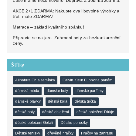
Zase máme něco nového! Doprava a dobírka zdarma.
AKCE 2+1 ZDARMA: Nakupte dva libovolné výrobky a
třetí máte ZDARMA!
Matrace – základ kvalitního spánku!
Připravte se na jaro. Zahradní sety za bezkonkurenční
ceny.
Štítky
Allnature Chia semínka
Calvin Klein Euphoria parfém
dámská móda
dámské boty
dámské parfémy
dámské plavky
dětská kola
dětská trička
dětské boty
dětské oblečení
dětské oblečení Dirkje
dětské oblečení Gelati
Dětské ponožky
Dětské tenisky
dřevěné hračky
Hračky na zahradu